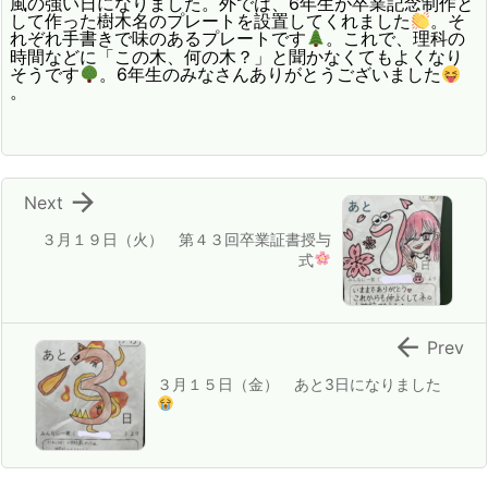
風の強い日になりました。外では、6年生が卒業記念制作と
して作った樹木名のプレートを設置してくれました
。そ
れぞれ手書きで味のあるプレートです
。これで、理科の
時間などに「この木、何の木？」と聞かなくてもよくなり
そうです
。6年生のみなさんありがとうございました
。

Next
３月１９日（火） 第４３回卒業証書授与
式

Prev
３月１５日（金） あと3日になりました