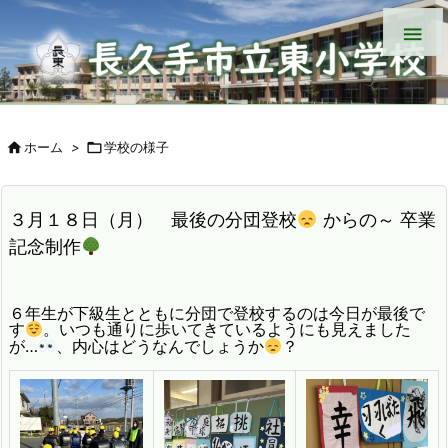


ホーム
>

学校の様子
３月１８日（月） 最後の分団登校
からの～ 卒業
記念制作
６年生が下級生とともに分団で登校するのは今日が最後で
す
。いつも通りに歩いてきているようにも見えました
が…
、内心はどうなんでしょうか
？