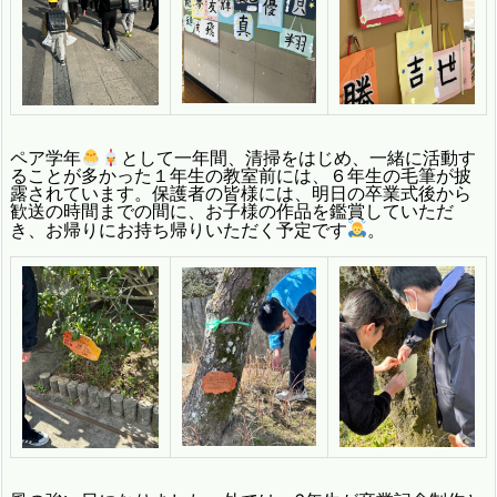
ペア学年
として一
年間、清掃をはじめ、
一緒に活動す
ることが多かった
１年生の教室前には、６年生の毛筆が披
露されています。
保護者の皆様には、
明日の卒業式後から
歓送の時間までの間に、
お子様の作品を鑑賞していただ
き、お帰りにお持ち帰りいただく予定です
。