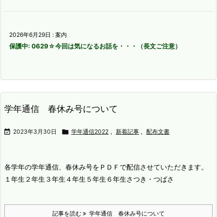
2026年6月29日
:
案内
保護中: 0629☆今回は気になるお話を・・・（長文ご注意）
学年通信 春休み号について

2023年3月30日

学年通信2022
,
新着記事
,
配布文書
各学年の学年通信、春休み号をＰＤＦで配信させていただきます。
１年生
２年生
３年生
４年生
５年生
６年生
さつき・つばさ
記事を読む
学年通信 春休み号について