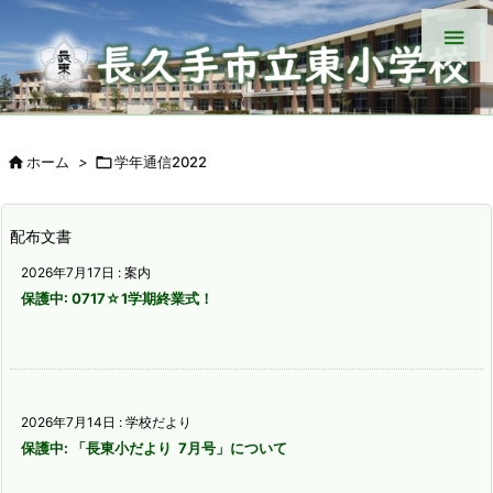


ホーム
>

学年通信2022
配布文書
2026年7月17日
:
案内
保護中: 0717☆1学期終業式！
2026年7月14日
:
学校だより
保護中: 「長東小だより 7月号」について