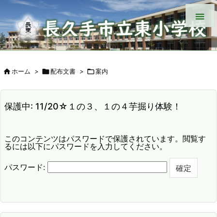


ホーム
>

配布文書
>

案内
保護中: 11/20☆１の３、１の４芋掘り体験！
このコンテンツはパスワードで保護されています。閲覧す
るには以下にパスワードを入力してください。
パスワード: