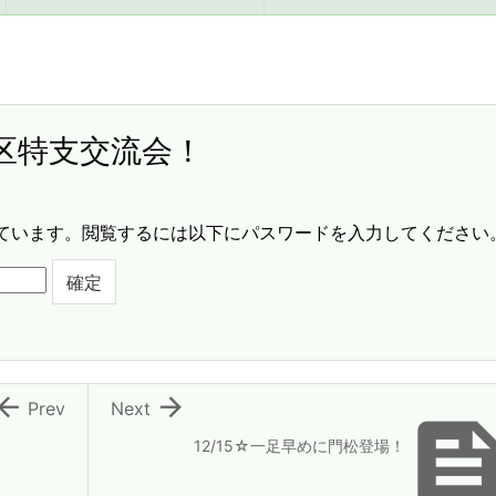
中校区特支交流会！
ています。閲覧するには以下にパスワードを入力してください


Prev
Next
12/15☆一足早めに門松登場！