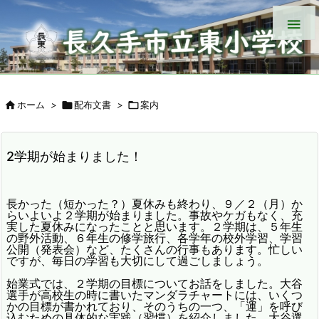


ホーム
>

配布文書
>

案内
2学期が始まりました！
長かった（短かった？）夏休みも終わり、９／２（月）か
らいよいよ２学期が始まりました。事故やケガもなく、充
実した夏休みになったことと思います。２学期は、５年生
の野外活動、６年生の修学旅行、各学年の校外学習、学習
公開（発表会）など、たくさんの行事もあります。忙しい
ですが、毎日の学習も大切にして過ごしましょう。
始業式では、２学期の目標についてお話をしました。大谷
選手が高校生の時に書いたマンダラチャートには、いくつ
かの目標が書かれており、そのうちの一つ、「運」を呼び
込むための具体的な実践（習慣）を紹介しました。大谷選