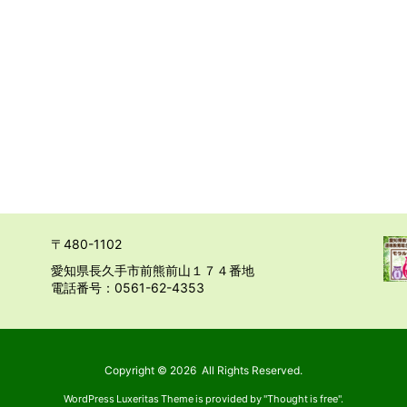
〒480-1102
愛知県長久手市前熊前山１７４番地
電話番号：0561-62-4353
Copyright ©
2026
All Rights Reserved.
WordPress Luxeritas Theme is provided by "
Thought is free
".