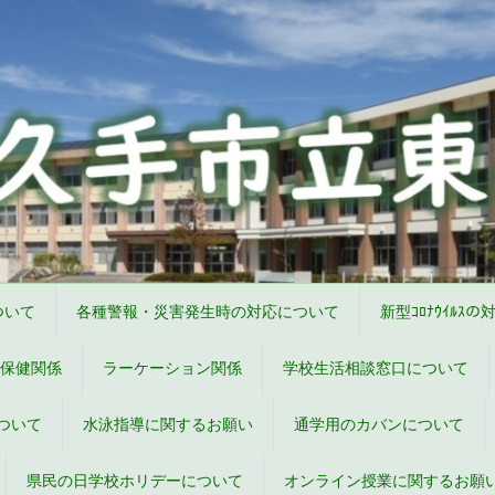
ついて
各種警報・災害発生時の対応について
新型ｺﾛﾅｳｲﾙｽの
保健関係
ラーケーション関係
学校生活相談窓口について
ついて
水泳指導に関するお願い
通学用のカバンについて
県民の日学校ホリデーについて
オンライン授業に関するお願