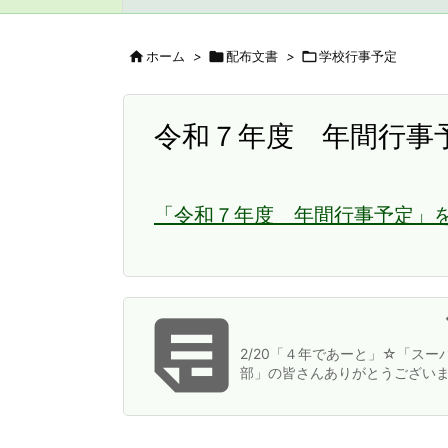

ホーム
>

配布文書
>

学校行事予定
令和７年度 年間行事
「令和７年度 年間行事予定」を

2/20「４年であーと」☆「スー
部」の皆さんありがとうござい