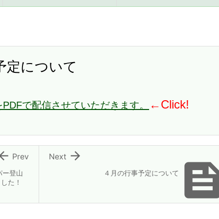
予定について
←Click!
PDFで配信させていただきます。


Prev
Next
パー登山
４月の行事予定について
ました！