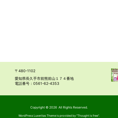
〒480-1102
愛知県長久手市前熊前山１７４番地
電話番号：0561-62-4353
Copyright ©
2026
All Rights Reserved.
WordPress Luxeritas Theme is provided by "
Thought is free
".