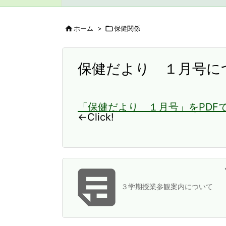

ホーム
>

保健関係
保健だより １月号に
「保健だより １月号」をPDF
←Click!

３学期授業参観案内について