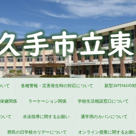
ついて
各種警報・災害発生時の対応について
新型ｺﾛﾅｳｲﾙｽの
保健関係
ラーケーション関係
学校生活相談窓口について
ついて
水泳指導に関するお願い
通学用のカバンについて
県民の日学校ホリデーについて
オンライン授業に関するお願